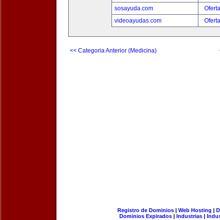
sosayuda.com
Ofert
videoayudas.com
Ofert
<< Categoria Anterior (Medicina)
Registro de Dominios
|
Web Hosting
|
D
Dominios Expirados
|
Industrias
|
Indu