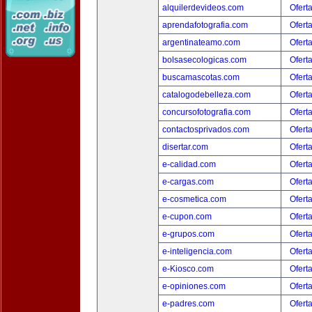
alquilerdevideos.com
Ofert
aprendafotografia.com
Ofert
argentinateamo.com
Ofert
bolsasecologicas.com
Ofert
buscamascotas.com
Ofert
catalogodebelleza.com
Ofert
concursofotografia.com
Ofert
contactosprivados.com
Ofert
disertar.com
Ofert
e-calidad.com
Ofert
e-cargas.com
Ofert
e-cosmetica.com
Ofert
e-cupon.com
Ofert
e-grupos.com
Ofert
e-inteligencia.com
Ofert
e-Kiosco.com
Ofert
e-opiniones.com
Ofert
e-padres.com
Ofert