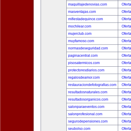
maquillajedenovias.com
Ofert
masventajas.com
Ofert
mifiestadequince.com
Ofert
mochilear.com
Ofert
mujerclub.com
Ofert
muyfamoso.com
Ofert
normasdeseguridad.com
Ofert
paginacentral.com
Ofert
pisosatermicos.com
Ofert
protectoresdiarios.com
Ofert
regalosdeamor.com
Ofert
restauraciondefotografias.com
Ofert
resultadosnaturales.com
Ofert
resultadosorganicos.com
Ofert
salonparaeventos.com
Ofert
salonprofesional.com
Ofert
segurodepensiones.com
Ofert
seubolso.com
Ofert