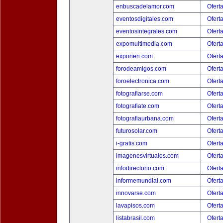
enbuscadelamor.com
Ofert
eventosdigitales.com
Ofert
eventosintegrales.com
Ofert
expomultimedia.com
Ofert
exponen.com
Ofert
forodeamigos.com
Ofert
foroelectronica.com
Ofert
fotografiarse.com
Ofert
fotografiate.com
Ofert
fotografiaurbana.com
Ofert
futurosolar.com
Ofert
i-gratis.com
Ofert
imagenesvirtuales.com
Ofert
infodirectorio.com
Ofert
informemundial.com
Ofert
innovarse.com
Ofert
lavapisos.com
Ofert
listabrasil.com
Ofert