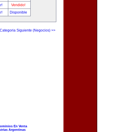
ar!
Vendido!
ar!
Disponible
Categoria Siguiente (Negocios) >>
ominios En Venta
strias Argentinas