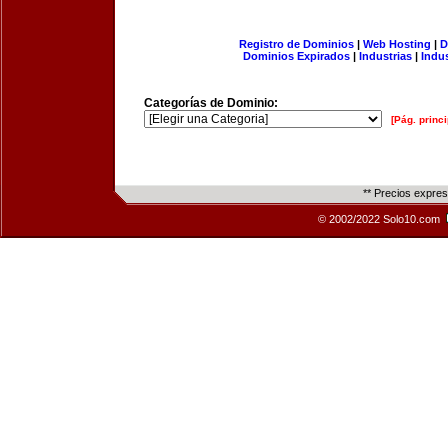
Registro de Dominios
|
Web Hosting
|
D
Dominios Expirados
|
Industrias
|
Indu
Categorías de Dominio:
[Pág. princi
** Precios expre
© 2002/2022 Solo10.com