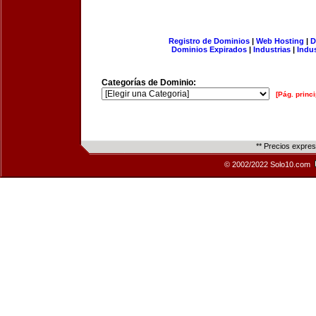
Registro de Dominios
|
Web Hosting
|
D
Dominios Expirados
|
Industrias
|
Indu
Categorías de Dominio:
[Pág. princi
** Precios expre
© 2002/2022 Solo10.com