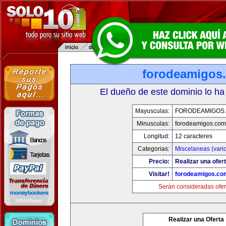
forodeamigos
El dueño de este dominio lo ha
Mayusculas:
FORODEAMIGOS
Minusculas:
forodeamigos.com
Longitud:
12 caracteres
Categorias:
Miscelaneas (vari
Precio:
Realizar una ofert
Visitar!
forodeamigos.co
Serán consideradas ofer
Realizar una Oferta