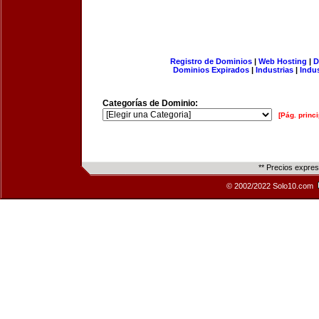
Registro de Dominios
|
Web Hosting
|
D
Dominios Expirados
|
Industrias
|
Indu
Categorías de Dominio:
[Pág. princi
** Precios expre
© 2002/2022 Solo10.com