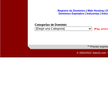
Registro de Dominios
|
Web Hosting
|
D
Dominios Expirados
|
Industrias
|
Indu
Categorías de Dominio:
[Pág. princi
** Precios expre
© 2002/2022 Solo10.com