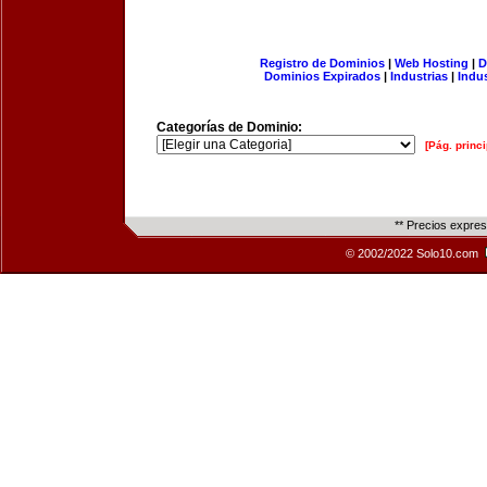
Registro de Dominios
|
Web Hosting
|
D
Dominios Expirados
|
Industrias
|
Indu
Categorías de Dominio:
[Pág. princi
** Precios expre
© 2002/2022 Solo10.com