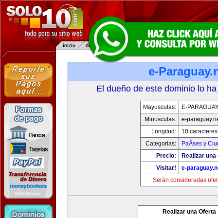
e-Paraguay.
El dueño de este dominio lo ha
Mayusculas:
E-PARAGUAY
Minusculas:
e-paraguay.n
Longitud:
10 caracteres
Categorias:
PaÃ­ses y Ci
Precio:
Realizar una 
Visitar!
e-paraguay.n
Serán consideradas ofer
Realizar una Oferta