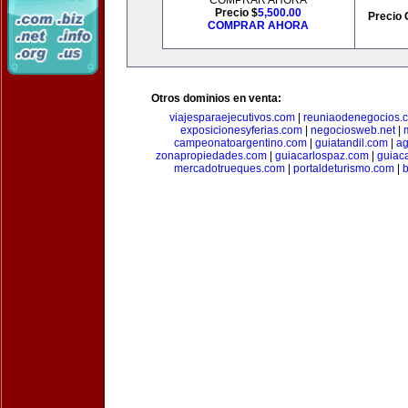
COMPRAR AHORA
Precio $
5,500.00
Precio 
COMPRAR AHORA
Otros dominios en venta:
viajesparaejecutivos.com
|
reuniaodenegocios.
exposicionesyferias.com
|
negociosweb.net
|
campeonatoargentino.com
|
guiatandil.com
|
ag
zonapropiedades.com
|
guiacarlospaz.com
|
guiac
mercadotrueques.com
|
portaldeturismo.com
|
b