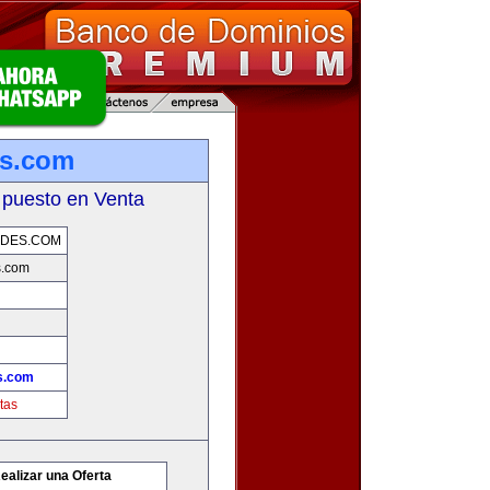
es.com
 puesto en Venta
ADES.COM
s.com
s.com
tas
ealizar una Oferta