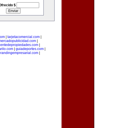
Ofrecido $
com
|
tarjetacomercial.com
|
mercadopublicidad.com
|
entedepropiedades.com
|
arilo.com
|
guiadeportes.com
|
randingempresarial.com
|