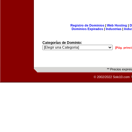
Registro de Dominios
|
Web Hosting
|
D
Dominios Expirados
|
Industrias
|
Indu
Categorías de Dominio:
[Pág. princi
** Precios expre
© 2002/2022 Solo10.com