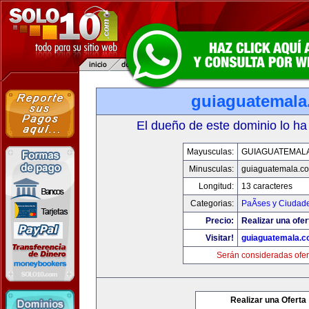
guiaguatemal
El dueño de este dominio lo ha
Mayusculas:
GUIAGUATEMAL
Minusculas:
guiaguatemala.c
Longitud:
13 caracteres
Categorias:
PaÃ­ses y Ciudad
Precio:
Realizar una ofer
Visitar!
guiaguatemala.
Serán consideradas ofer
Realizar una Oferta