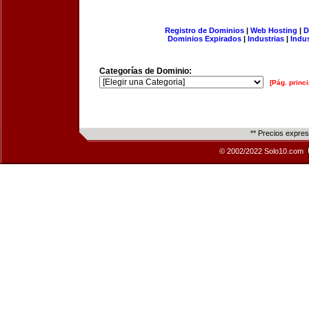
Registro de Dominios
|
Web Hosting
|
D
Dominios Expirados
|
Industrias
|
Indu
Categorías de Dominio:
[Pág. princi
** Precios expre
© 2002/2022 Solo10.com