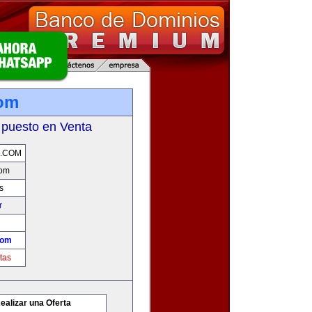
com
 puesto en Venta
A.COM
com
s
r
com
tas
ealizar una Oferta