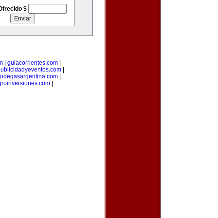
Ofrecido $
m
|
guiacorrientes.com
|
ublicidadyeventos.com
|
odegasargentina.com
|
groinversiones.com
|