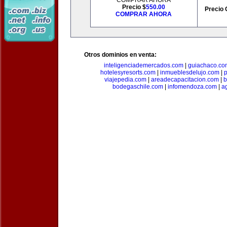
COMPRAR AHORA
Precio $
550.00
Precio 
COMPRAR AHORA
Otros dominios en venta:
inteligenciademercados.com
|
guiachaco.co
hotelesyresorts.com
|
inmueblesdelujo.com
|
p
viajepedia.com
|
areadecapacitacion.com
|
b
bodegaschile.com
|
infomendoza.com
|
a