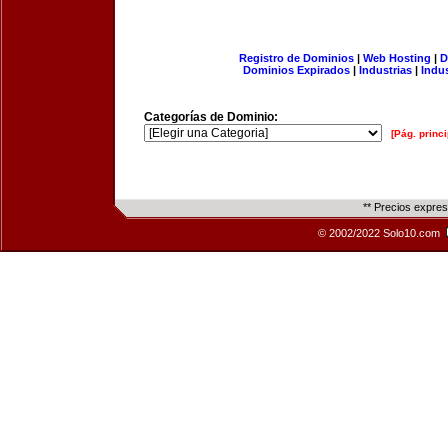
Registro de Dominios
|
Web Hosting
|
D
Dominios Expirados
|
Industrias
|
Indu
Categorías de Dominio:
[Pág. princi
** Precios expre
© 2002/2022 Solo10.com