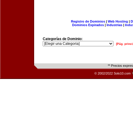
Registro de Dominios
|
Web Hosting
|
D
Dominios Expirados
|
Industrias
|
Indu
Categorías de Dominio:
[Pág. princi
** Precios expre
© 2002/2022 Solo10.com