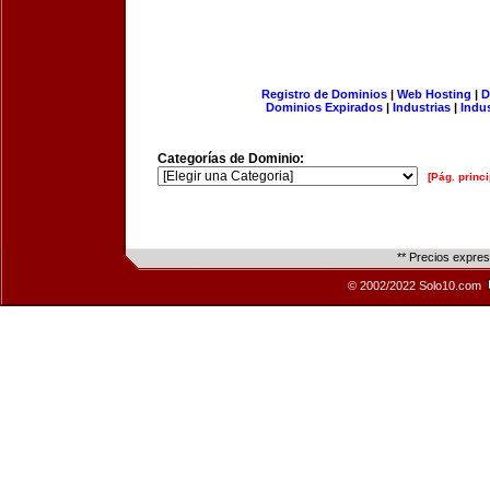
Registro de Dominios
|
Web Hosting
|
D
Dominios Expirados
|
Industrias
|
Indu
Categorías de Dominio:
[Pág. princi
** Precios expre
© 2002/2022 Solo10.com