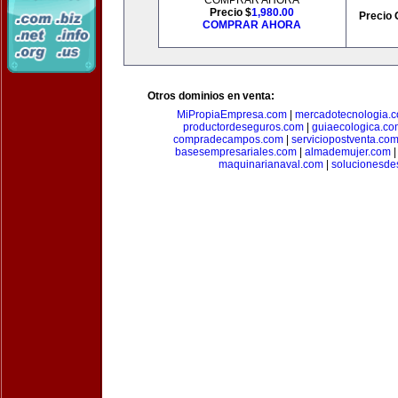
COMPRAR AHORA
Precio $
1,980.00
Precio 
COMPRAR AHORA
Otros dominios en venta:
MiPropiaEmpresa.com
|
mercadotecnologia.
productordeseguros.com
|
guiaecologica.co
compradecampos.com
|
serviciopostventa.co
basesempresariales.com
|
almademujer.com
maquinarianaval.com
|
solucionesde