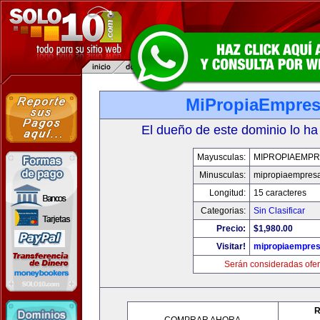
MiPropiaEmpre
El dueño de este dominio lo ha
Mayusculas:
MIPROPIAEMPR
Minusculas:
mipropiaempres
Longitud:
15 caracteres
Categorias:
Sin Clasificar
Precio:
$1,980.00
Visitar!
mipropiaempre
Serán consideradas ofer
R