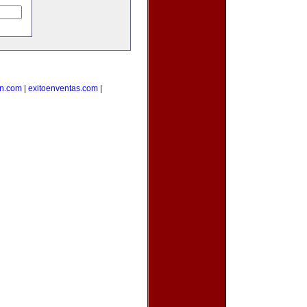
on.com
|
exitoenventas.com
|