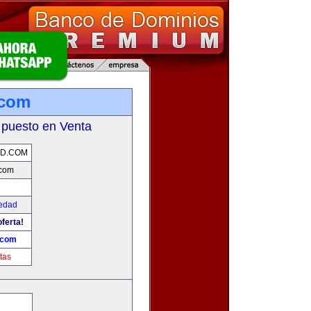
.com
 puesto en Venta
AD.COM
com
edad
ferta!
.com
tas