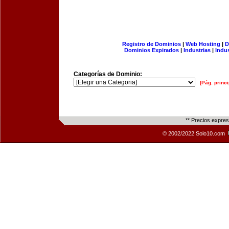
Registro de Dominios
|
Web Hosting
|
D
Dominios Expirados
|
Industrias
|
Indu
Categorías de Dominio:
[Pág. princi
** Precios expre
© 2002/2022 Solo10.com