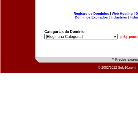
Registro de Dominios
|
Web Hosting
|
D
Dominios Expirados
|
Industrias
|
Indu
Categorías de Dominio:
[Pág. princi
** Precios expre
© 2002/2022 Solo10.com