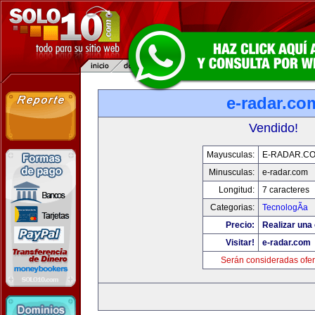
e-radar.co
Vendido!
Mayusculas:
E-RADAR.C
Minusculas:
e-radar.com
Longitud:
7 caracteres
Categorias:
TecnologÃ­a
Precio:
Realizar una 
Visitar!
e-radar.com
Serán consideradas ofer