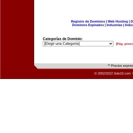
Registro de Dominios
|
Web Hosting
|
D
Dominios Expirados
|
Industrias
|
Indu
Categorías de Dominio:
[Pág. princi
** Precios expre
© 2002/2022 Solo10.com