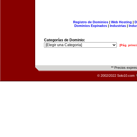
Registro de Dominios
|
Web Hosting
|
D
Dominios Expirados
|
Industrias
|
Indu
Categorías de Dominio:
[Pág. princi
** Precios expre
© 2002/2022 Solo10.com