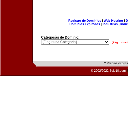
Registro de Dominios
|
Web Hosting
|
D
Dominios Expirados
|
Industrias
|
Indu
Categorías de Dominio:
[Pág. princi
** Precios expre
© 2002/2022 Solo10.com