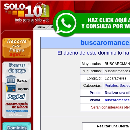
buscaromance
El dueño de este dominio lo ha
Mayusculas:
BUSCAROMAN
Minusculas:
buscaromance.
Longitud:
12 caracteres
Categorias:
Portales
,
Socie
Precio:
Realizar una of
Visitar!
buscaromance
Serán consideradas ofer
Realizar una Oferta