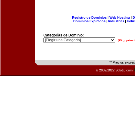
Registro de Dominios
|
Web Hosting
|
D
Dominios Expirados
|
Industrias
|
Indu
Categorías de Dominio:
[Pág. princi
** Precios expre
© 2002/2022 Solo10.com