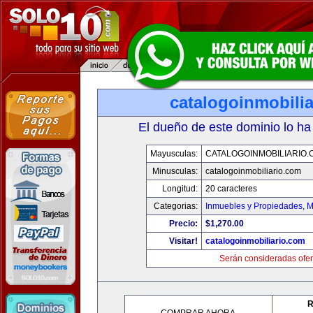
catalogoinmobili
El dueño de este dominio lo ha
Mayusculas:
CATALOGOINMOBILIARIO.
Minusculas:
catalogoinmobiliario.com
Longitud:
20 caracteres
Categorias:
Inmuebles y Propiedades
,
M
Precio:
$1,270.00
Visitar!
catalogoinmobiliario.com
Serán consideradas ofer
R