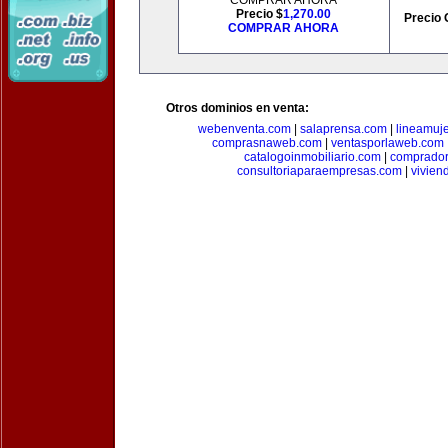
COMPRAR AHORA
Precio $
1,270.00
Precio 
COMPRAR AHORA
Otros dominios en venta:
webenventa.com
|
salaprensa.com
|
lineamuj
comprasnaweb.com
|
ventasporlaweb.com
catalogoinmobiliario.com
|
comprador
consultoriaparaempresas.com
|
vivien