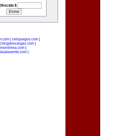
Ofrecido $
er.com
|
celujuegos.com
|
|
blogdescargas.com
|
esenlinea.com
|
dasalaventa.com
|