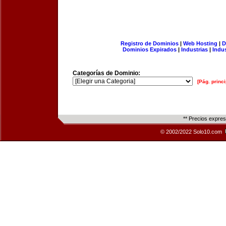
Registro de Dominios
|
Web Hosting
|
D
Dominios Expirados
|
Industrias
|
Indu
Categorías de Dominio:
[Pág. princi
** Precios expre
© 2002/2022 Solo10.com