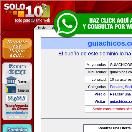
guiachicos.
El dueño de este dominio lo ha
Mayusculas:
GUIACHICO
Minusculas:
guiachicos.c
Longitud:
10 caracteres
Categorias:
Portales
,
Soc
Precio:
Realizar una 
Visitar!
guiachicos.
Serán consideradas ofer
Realizar una Oferta