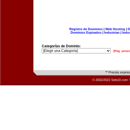
Registro de Dominios
|
Web Hosting
|
D
Dominios Expirados
|
Industrias
|
Indu
Categorías de Dominio:
[Pág. princi
** Precios expre
© 2002/2022 Solo10.com