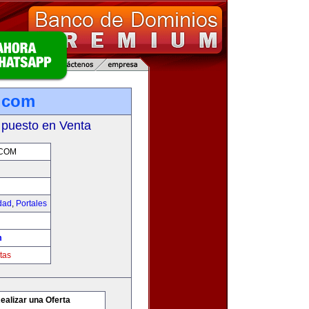
.com
 puesto en Venta
.COM
idad
,
Portales
m
tas
ealizar una Oferta