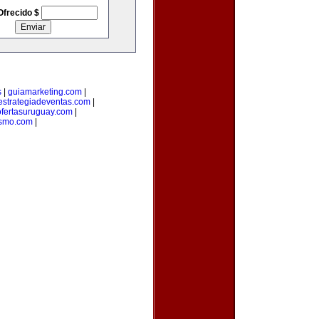
Ofrecido $
s
|
guiamarketing.com
|
estrategiadeventas.com
|
ofertasuruguay.com
|
ismo.com
|