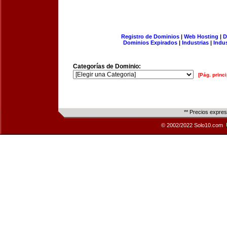
Registro de Dominios
|
Web Hosting
|
D
Dominios Expirados
|
Industrias
|
Indu
Categorías de Dominio:
[Pág. princi
** Precios expre
© 2002/2022 Solo10.com