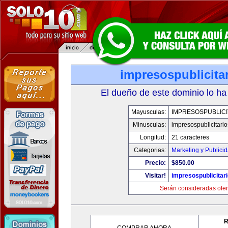
impresospublicita
El dueño de este dominio lo ha
Mayusculas:
IMPRESOSPUBLICI
Minusculas:
impresospublicitari
Longitud:
21 caracteres
Categorias:
Marketing y Publici
Precio:
$850.00
Visitar!
impresospublicitar
Serán consideradas ofer
R