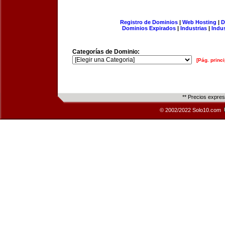
Registro de Dominios
|
Web Hosting
|
D
Dominios Expirados
|
Industrias
|
Indu
Categorías de Dominio:
[Pág. princi
** Precios expre
© 2002/2022 Solo10.com