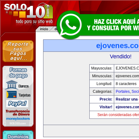
ejovenes.c
Vendido!
Mayusculas:
EJOVENES.
Minusculas:
ejovenes.co
Longitud:
8 caracteres
Categorias:
Portales
,
Soc
Precio:
Realizar una 
Visitar!
ejovenes.co
Serán consideradas ofer