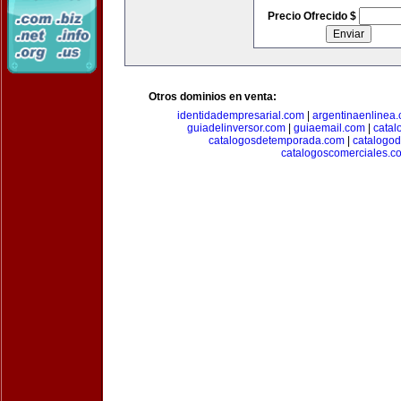
Precio Ofrecido $
Otros dominios en venta:
identidadempresarial.com
|
argentinaenlinea
guiadelinversor.com
|
guiaemail.com
|
catal
catalogosdetemporada.com
|
catalogo
catalogoscomerciales.c