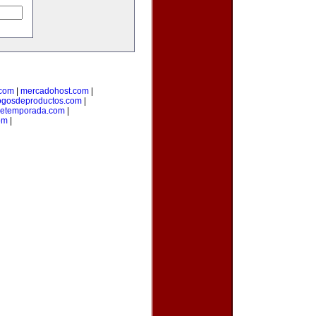
.com
|
mercadohost.com
|
ogosdeproductos.com
|
detemporada.com
|
om
|