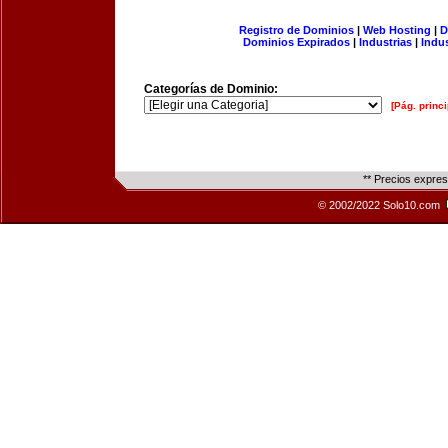
Registro de Dominios
|
Web Hosting
|
D
Dominios Expirados
|
Industrias
|
Indu
Categorías de Dominio:
[Pág. princi
** Precios expre
© 2002/2022 Solo10.com