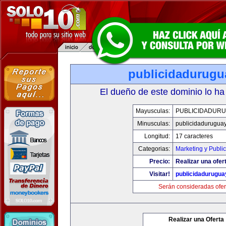
publicidadurugu
El dueño de este dominio lo ha
Mayusculas:
PUBLICIDADURU
Minusculas:
publicidadurugua
Longitud:
17 caracteres
Categorias:
Marketing y Publi
Precio:
Realizar una ofer
Visitar!
publicidadurugu
Serán consideradas ofer
Realizar una Oferta