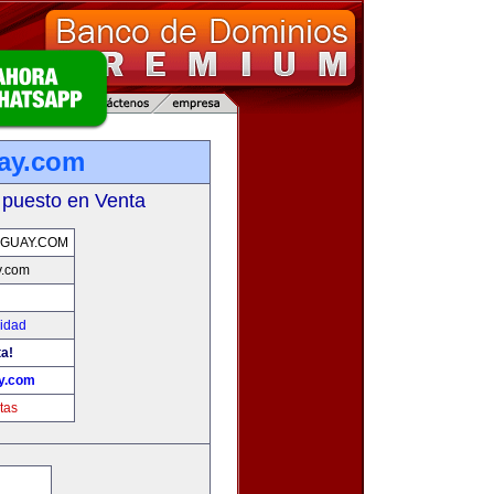
ay.com
 puesto en Venta
GUAY.COM
y.com
cidad
ta!
ay.com
tas