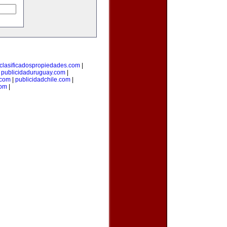
clasificadospropiedades.com
|
|
publicidaduruguay.com
|
.com
|
publicidadchile.com
|
com
|