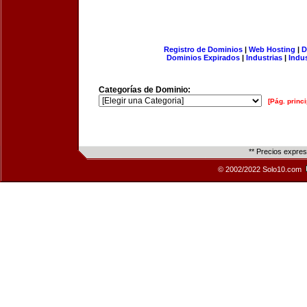
Registro de Dominios
|
Web Hosting
|
D
Dominios Expirados
|
Industrias
|
Indu
Categorías de Dominio:
[Pág. princi
** Precios expre
© 2002/2022 Solo10.com