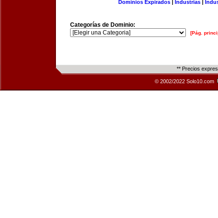
Dominios Expirados
|
Industrias
|
Indu
Categorías de Dominio:
[Pág. princi
** Precios expre
© 2002/2022 Solo10.com