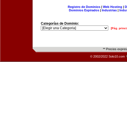
Registro de Dominios
|
Web Hosting
|
D
Dominios Expirados
|
Industrias
|
Indu
Categorías de Dominio:
[Pág. princi
** Precios expre
© 2002/2022 Solo10.com