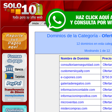
Dominios de la Categoría -
Ofer
12 dominios en esta categ
Mostrando 1 de 12
Nombre de Dominio
Precio
consultoriaenseguridad.com
Oferta
customersloyalty.com
Oferta
e-cupones.com
$750.
galeriaderegalos.com
Oferta
informacioncontable.com
Oferta
informacionimpositiva.com
Oferta
microventas.com
Oferta
mistercompras.com
Oferta