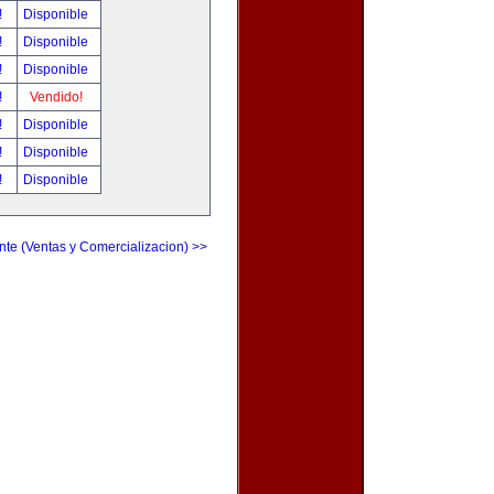
!
Disponible
!
Disponible
!
Disponible
!
Vendido!
!
Disponible
!
Disponible
!
Disponible
nte (Ventas y Comercializacion) >>