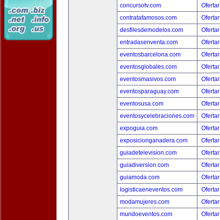
concursotv.com
Ofertar
contratafamosos.com
Ofertar
desfilesdemodelos.com
Ofertar
entradasenventa.com
Ofertar
eventosbarcelona.com
Ofertar
eventosglobales.com
Ofertar
eventosmasivos.com
Ofertar
eventosparaguay.com
Ofertar
eventosusa.com
Ofertar
eventosycelebraciones.com
Ofertar
expoguia.com
Ofertar
exposicionganadera.com
Ofertar
guiadetelevision.com
Ofertar
guiadiversion.com
Ofertar
guiamoda.com
Ofertar
logisticaeneventos.com
Ofertar
modamujeres.com
Ofertar
mundoeventos.com
Ofertar