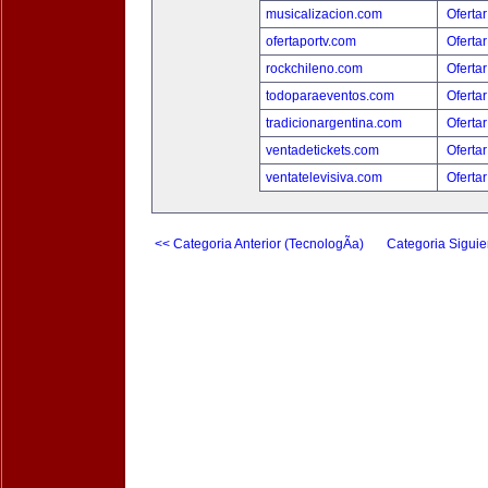
musicalizacion.com
Ofertar
ofertaportv.com
Ofertar
rockchileno.com
Ofertar
todoparaeventos.com
Ofertar
tradicionargentina.com
Ofertar
ventadetickets.com
Ofertar
ventatelevisiva.com
Ofertar
<< Categoria Anterior (TecnologÃ­a)
Categoria Siguie