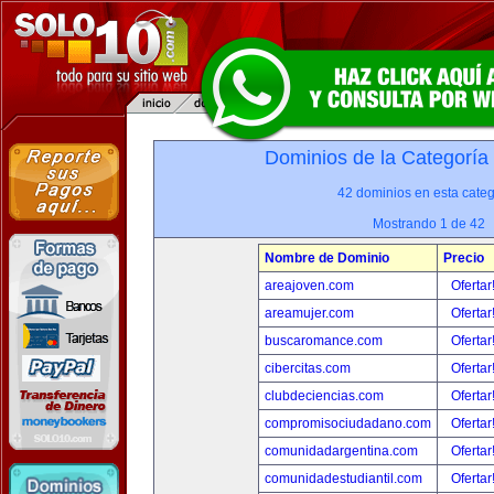
Dominios de la Categoría
42 dominios en esta categ
Mostrando 1 de 42
Nombre de Dominio
Precio
areajoven.com
Ofertar
areamujer.com
Ofertar
buscaromance.com
Ofertar
cibercitas.com
Ofertar
clubdeciencias.com
Ofertar
compromisociudadano.com
Ofertar
comunidadargentina.com
Ofertar
comunidadestudiantil.com
Ofertar