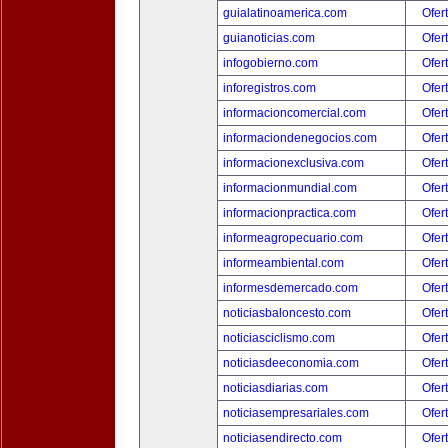
guialatinoamerica.com
Ofer
guianoticias.com
Ofer
infogobierno.com
Ofer
inforegistros.com
Ofer
informacioncomercial.com
Ofer
informaciondenegocios.com
Ofer
informacionexclusiva.com
Ofer
informacionmundial.com
Ofer
informacionpractica.com
Ofer
informeagropecuario.com
Ofer
informeambiental.com
Ofer
informesdemercado.com
Ofer
noticiasbaloncesto.com
Ofer
noticiasciclismo.com
Ofer
noticiasdeeconomia.com
Ofer
noticiasdiarias.com
Ofer
noticiasempresariales.com
Ofer
noticiasendirecto.com
Ofer