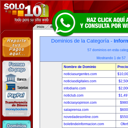
Dominios de la Categoría -
Infor
57 dominios en esta categ
Mostrando 1 de 57
Nombre de Dominio
Precio
noticiasurgentes.com
$10,0
noticiasdigitales.com
$2,50
infodiario.com
$2,00
noticlub.com
$1,49
noticiasyopinion.com
$980
salaprensa.com
$600
novedadesonline.com
$550
boletindeinformacion.com
Ofer