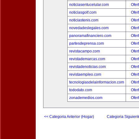
noticiasentucelular.com
Ofer
noticiasgolf.com
Ofer
noticiastenis.com
Ofer
novedadeslegales.com
Ofer
panoramafinanciero.com
Ofer
partesdeprensa.com
Ofer
revistacampo.com
Ofer
revistademarcas.com
Ofer
revistadenoticias.com
Ofer
revistaempleo.com
Ofer
tecnologiasdelainformacion.com
Ofer
tododato.com
Ofer
zonademedios.com
Ofer
<< Categoria Anterior (Hogar)
Categoria Siguient