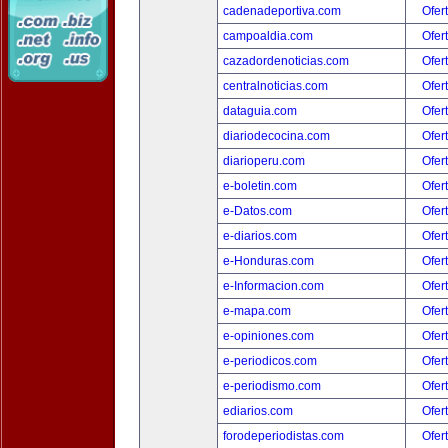
cadenadeportiva.com
Ofer
campoaldia.com
Ofer
cazadordenoticias.com
Ofer
centralnoticias.com
Ofer
dataguia.com
Ofer
diariodecocina.com
Ofer
diarioperu.com
Ofer
e-boletin.com
Ofer
e-Datos.com
Ofer
e-diarios.com
Ofer
e-Honduras.com
Ofer
e-Informacion.com
Ofer
e-mapa.com
Ofer
e-opiniones.com
Ofer
e-periodicos.com
Ofer
e-periodismo.com
Ofer
ediarios.com
Ofer
forodeperiodistas.com
Ofer