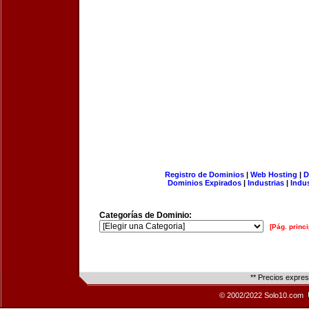
Registro de Dominios
|
Web Hosting
|
D
Dominios Expirados
|
Industrias
|
Indu
Categorías de Dominio:
[Pág. princi
** Precios expre
© 2002/2022 Solo10.com