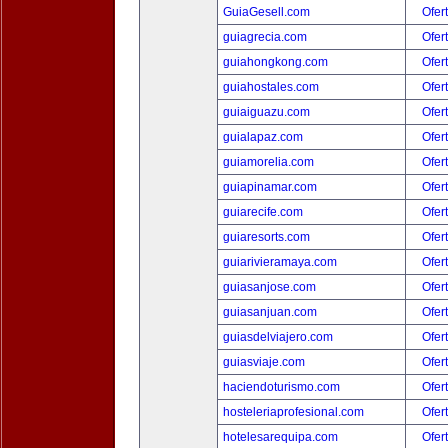
GuiaGesell.com
Ofer
guiagrecia.com
Ofer
guiahongkong.com
Ofer
guiahostales.com
Ofer
guiaiguazu.com
Ofer
guialapaz.com
Ofer
guiamorelia.com
Ofer
guiapinamar.com
Ofer
guiarecife.com
Ofer
guiaresorts.com
Ofer
guiarivieramaya.com
Ofer
guiasanjose.com
Ofer
guiasanjuan.com
Ofer
guiasdelviajero.com
Ofer
guiasviaje.com
Ofer
haciendoturismo.com
Ofer
hosteleriaprofesional.com
Ofer
hotelesarequipa.com
Ofer