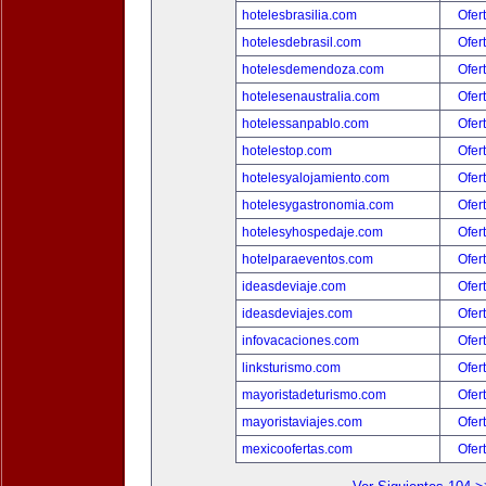
hotelesbrasilia.com
Ofer
hotelesdebrasil.com
Ofer
hotelesdemendoza.com
Ofer
hotelesenaustralia.com
Ofer
hotelessanpablo.com
Ofer
hotelestop.com
Ofer
hotelesyalojamiento.com
Ofer
hotelesygastronomia.com
Ofer
hotelesyhospedaje.com
Ofer
hotelparaeventos.com
Ofer
ideasdeviaje.com
Ofer
ideasdeviajes.com
Ofer
infovacaciones.com
Ofer
linksturismo.com
Ofer
mayoristadeturismo.com
Ofer
mayoristaviajes.com
Ofer
mexicoofertas.com
Ofer