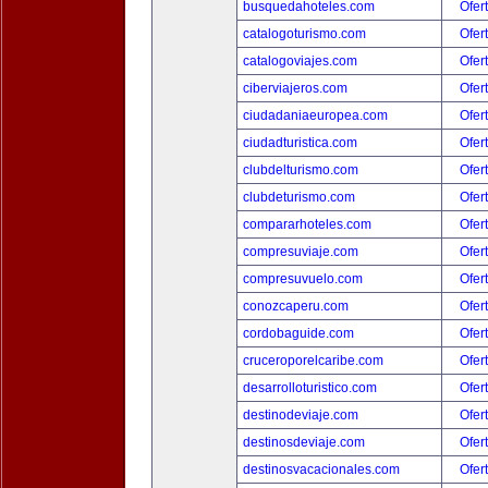
busquedahoteles.com
Ofer
catalogoturismo.com
Ofer
catalogoviajes.com
Ofer
ciberviajeros.com
Ofer
ciudadaniaeuropea.com
Ofer
ciudadturistica.com
Ofer
clubdelturismo.com
Ofer
clubdeturismo.com
Ofer
compararhoteles.com
Ofer
compresuviaje.com
Ofer
compresuvuelo.com
Ofer
conozcaperu.com
Ofer
cordobaguide.com
Ofer
cruceroporelcaribe.com
Ofer
desarrolloturistico.com
Ofer
destinodeviaje.com
Ofer
destinosdeviaje.com
Ofer
destinosvacacionales.com
Ofer