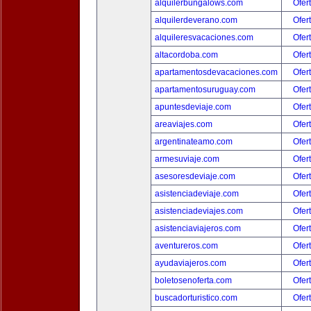
alquilerbungalows.com
Ofer
alquilerdeverano.com
Ofer
alquileresvacaciones.com
Ofer
altacordoba.com
Ofer
apartamentosdevacaciones.com
Ofer
apartamentosuruguay.com
Ofer
apuntesdeviaje.com
Ofer
areaviajes.com
Ofer
argentinateamo.com
Ofer
armesuviaje.com
Ofer
asesoresdeviaje.com
Ofer
asistenciadeviaje.com
Ofer
asistenciadeviajes.com
Ofer
asistenciaviajeros.com
Ofer
aventureros.com
Ofer
ayudaviajeros.com
Ofer
boletosenoferta.com
Ofer
buscadorturistico.com
Ofer