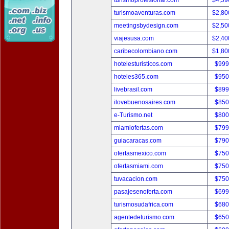
turismoprofesional.com
$4,59
turismoaventuras.com
$2,80
meetingsbydesign.com
$2,50
viajesusa.com
$2,40
caribecolombiano.com
$1,80
hotelesturisticos.com
$999
hoteles365.com
$950
livebrasil.com
$899
ilovebuenosaires.com
$850
e-Turismo.net
$800
miamiofertas.com
$799
guiacaracas.com
$790
ofertasmexico.com
$750
ofertasmiami.com
$750
tuvacacion.com
$750
pasajesenoferta.com
$699
turismosudafrica.com
$680
agentedeturismo.com
$650