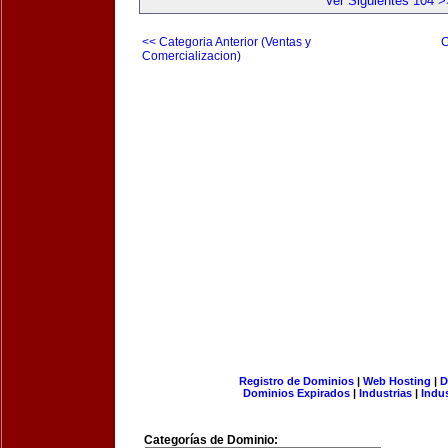
Ver Siguientes 104 >
<< Categoria Anterior (Ventas y
C
Comercializacion)
Registro de Dominios
|
Web Hosting
|
D
Dominios Expirados
|
Industrias
|
Indu
Categorías de Dominio: