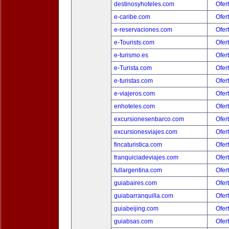
destinosyhoteles.com
Ofer
e-caribe.com
Ofer
e-reservaciones.com
Ofer
e-Tourists.com
Ofer
e-turismo.es
Ofer
e-Turista.com
Ofer
e-turistas.com
Ofer
e-viajeros.com
Ofer
enhoteles.com
Ofer
excursionesenbarco.com
Ofer
excursionesviajes.com
Ofer
fincaturistica.com
Ofer
franquiciadeviajes.com
Ofer
fullargentina.com
Ofer
guiabaires.com
Ofer
guiabarranquilla.com
Ofer
guiabeijing.com
Ofer
guiabsas.com
Ofer