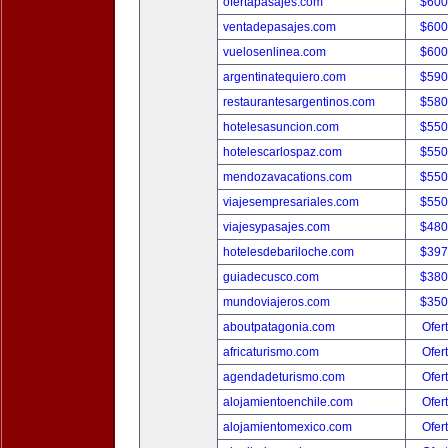
ofertapasajes.com
$600
ventadepasajes.com
$600
vuelosenlinea.com
$600
argentinatequiero.com
$590
restaurantesargentinos.com
$580
hotelesasuncion.com
$550
hotelescarlospaz.com
$550
mendozavacations.com
$550
viajesempresariales.com
$550
viajesypasajes.com
$480
hotelesdebariloche.com
$397
guiadecusco.com
$380
mundoviajeros.com
$350
aboutpatagonia.com
Ofer
africaturismo.com
Ofer
agendadeturismo.com
Ofer
alojamientoenchile.com
Ofer
alojamientomexico.com
Ofer