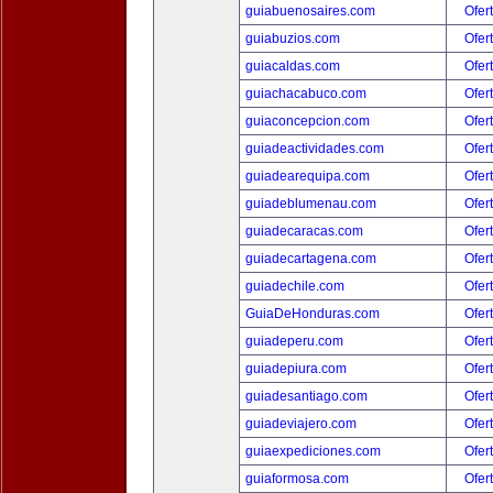
guiabuenosaires.com
Ofer
guiabuzios.com
Ofer
guiacaldas.com
Ofer
guiachacabuco.com
Ofer
guiaconcepcion.com
Ofer
guiadeactividades.com
Ofer
guiadearequipa.com
Ofer
guiadeblumenau.com
Ofer
guiadecaracas.com
Ofer
guiadecartagena.com
Ofer
guiadechile.com
Ofer
GuiaDeHonduras.com
Ofer
guiadeperu.com
Ofer
guiadepiura.com
Ofer
guiadesantiago.com
Ofer
guiadeviajero.com
Ofer
guiaexpediciones.com
Ofer
guiaformosa.com
Ofer